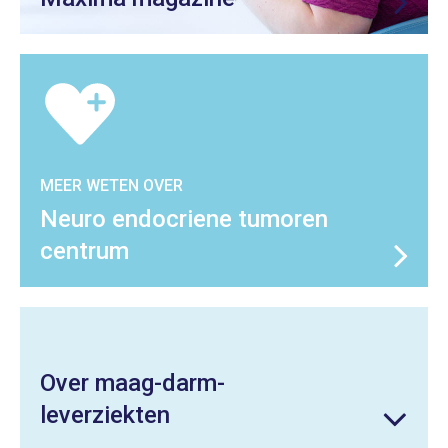
MEER WETEN OVER
Neuro endocriene tumoren
centrum
Over maag-darm-
leverziekten