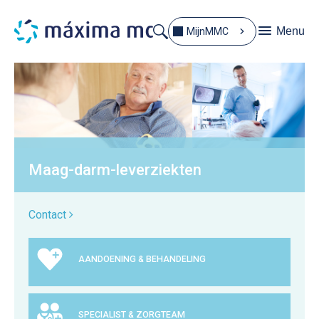
Menu
MijnMMC
Maag-darm-leverziekten
Contact
AANDOENING & BEHANDELING
SPECIALIST & ZORGTEAM