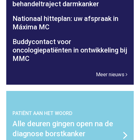
behandeltraject darmkanker
Nationaal hitteplan: uw afspraak in
Máxima MC
Buddycontact voor
oncologiepatiënten in ontwikkeling bij
MMC
Meer nieuws
PATIËNT AAN HET WOORD
Alle deuren gingen open na de
diagnose borstkanker