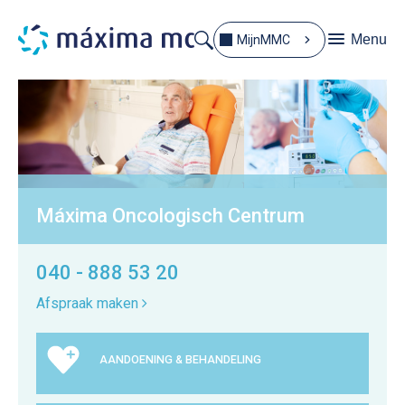
Menu
MijnMMC
Máxima Oncologisch Centrum
040 - 888 53 20
Afspraak maken
AANDOENING & BEHANDELING