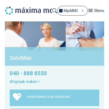
Menu
MijnMMC
SolviMáx
040 - 888 8550
Afspraak maken
AANDOENING & BEHANDELING