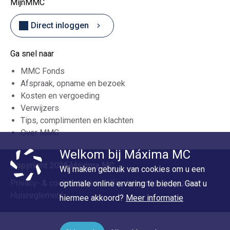
MijnMMC
Direct inloggen
Ga snel naar
MMC Fonds
Afspraak, opname en bezoek
Kosten en vergoeding
Verwijzers
Tips, complimenten en klachten
Over MMC
Welkom bij Máxima MC
Copyright 2026 Máxima MC
Wij maken gebruik van cookies om u een
Privacy- & cookiestatement
Disclaimer
Foutje gezien?
optimale online ervaring te bieden. Gaat u
Huisreglement
hiermee akkoord?
Meer informatie