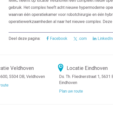
MMC neemt op locatie Veldhoven een compleet nieuw oper
gebruik. Het complex heeft acht nieuwe hypermoderne ope
waarvan één operatiekamer voor robotchirurgie en één hybr
operatiewerkzaamheden al naar het nieuwe complex. Deze 
Deel deze pagina:
Facebook
.com
LinkedIn
atie Veldhoven
Locatie Eindhoven
4600, 5504 DB, Veldhoven
Ds. Th. Fliednerstraat 1, 5631
Eindhoven
route
Plan uw route