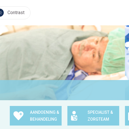
Contrast
AANDOENING &
SPECIALIST &
BEHANDELING
ZORGTEAM