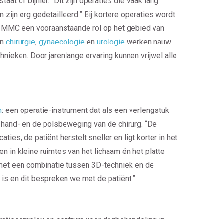
aat of bijnier. “Dit zijn operaties die vaak lang
 zijn erg gedetailleerd.” Bij kortere operaties wordt
ft MMC een vooraanstaande rol op het gebied van
en
chirurgie
,
gynaecologie
en
urologie
werken nauw
ieken. Door jarenlange ervaring kunnen vrijwel alle
m
: een operatie-instrument dat als een verlengstuk
 hand- en de polsbeweging van de chirurg. “De
aties, de patiënt herstelt sneller en ligt korter in het
n in kleine ruimtes van het lichaam én het platte
 met een combinatie tussen 3D-techniek en de
 is en dit bespreken we met de patiënt.”