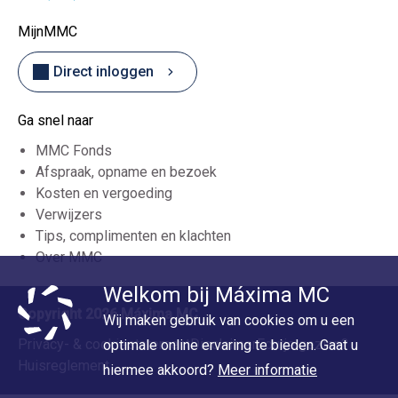
MijnMMC
Direct inloggen
Ga snel naar
MMC Fonds
Afspraak, opname en bezoek
Kosten en vergoeding
Verwijzers
Tips, complimenten en klachten
Over MMC
Welkom bij Máxima MC
Copyright 2026 Máxima MC
Wij maken gebruik van cookies om u een
Privacy- & cookiestatement
Disclaimer
Foutje gezien?
optimale online ervaring te bieden. Gaat u
Huisreglement
hiermee akkoord?
Meer informatie