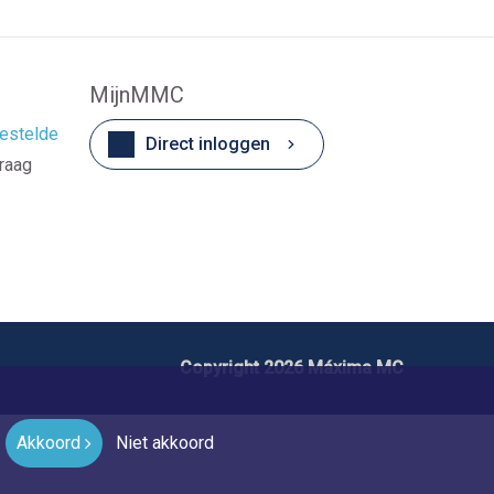
MijnMMC
estelde
Direct inloggen
vraag
Copyright 2026 Máxima MC
Akkoord
Niet akkoord