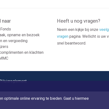
l naar
Heeft u nog vragen?
Fonds
Neem een kijkje bij onze
veelg
aak, opname en bezoek
vragen
pagina. Wellicht is uw 
n en vergoeding
snel beantwoord.
jzers
 complimenten en klachten
 MMC
?
Huisreglement
n optimale online ervaring te bieden. Gaat u hiermee