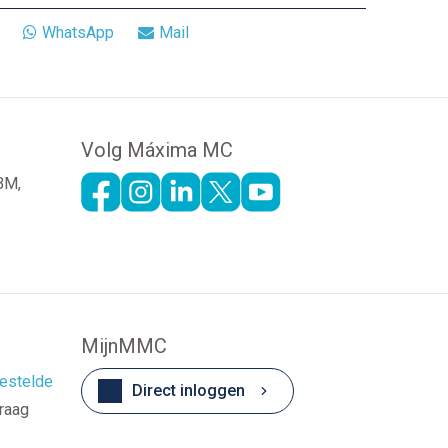
WhatsApp
Mail
Volg Máxima MC
 BM,
MijnMMC
estelde
Direct inloggen
vraag