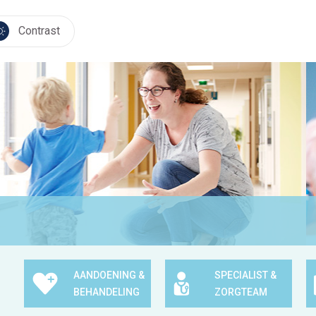
Contrast
AANDOENING &
SPECIALIST &
BEHANDELING
ZORGTEAM