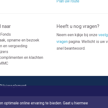
Plan uw route
l naar
Heeft u nog vragen?
Fonds
Neem een kijkje bij onze
veelg
aak, opname en bezoek
vragen
pagina. Wellicht is uw 
n en vergoeding
snel beantwoord.
jzers
 complimenten en klachten
 MMC
?
Huisreglement
n optimale online ervaring te bieden. Gaat u hiermee