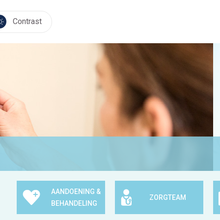
Contrast
AANDOENING &
ZORGTEAM
BEHANDELING