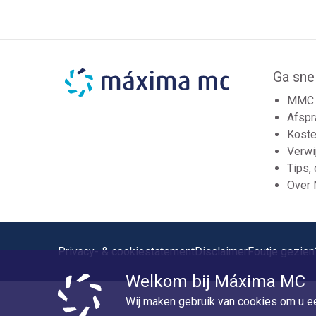
Ga sne
MMC 
Afspr
Koste
Verwi
Tips,
Over
Privacy- & cookiestatement
Disclaimer
Foutje gezien
Welkom bij Máxima MC
Wij maken gebruik van cookies om u ee