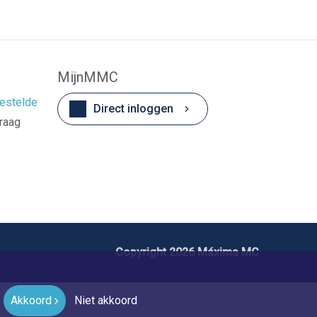
MijnMMC
estelde
Direct inloggen
vraag
Copyright 2026 Máxima MC
Akkoord
Niet akkoord