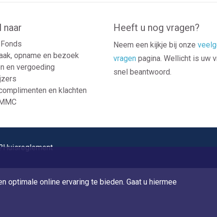
l naar
Heeft u nog vragen?
Fonds
Neem een kijkje bij onze
veelg
aak, opname en bezoek
vragen
pagina. Wellicht is uw 
n en vergoeding
snel beantwoord.
jzers
 complimenten en klachten
 MMC
?
Huisreglement
n optimale online ervaring te bieden. Gaat u hiermee