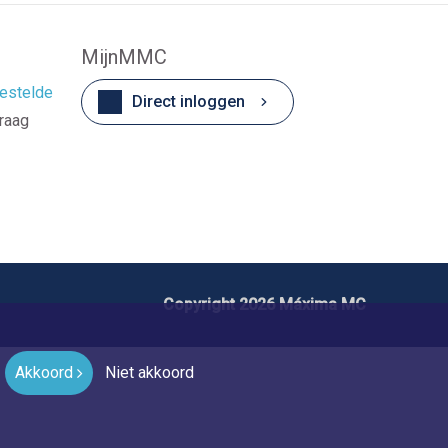
MijnMMC
estelde
Direct inloggen
vraag
Copyright 2026 Máxima MC
Akkoord
Niet akkoord