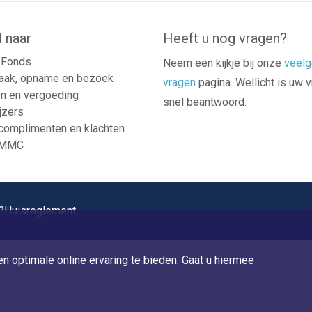
l naar
Heeft u nog vragen?
Fonds
Neem een kijkje bij onze
veelg
aak, opname en bezoek
vragen
pagina. Wellicht is uw 
n en vergoeding
snel beantwoord.
jzers
 complimenten en klachten
 MMC
?
Huisreglement
n optimale online ervaring te bieden. Gaat u hiermee