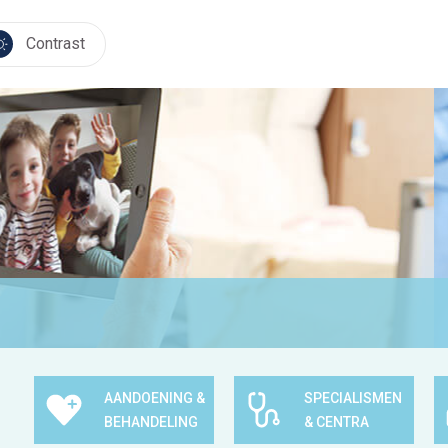
Contrast
AANDOENING &
SPECIALISMEN
BEHANDELING
& CENTRA