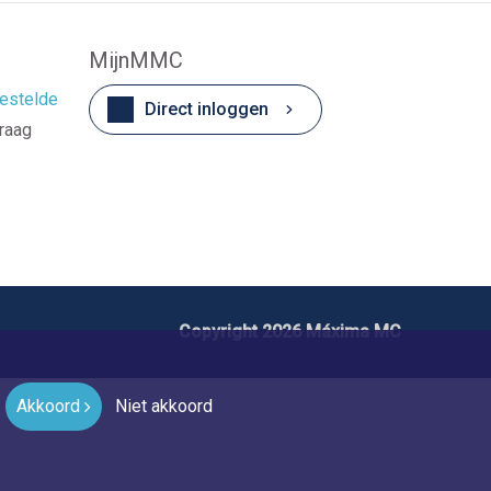
MijnMMC
estelde
Direct inloggen
vraag
Copyright 2026 Máxima MC
Akkoord
Niet akkoord