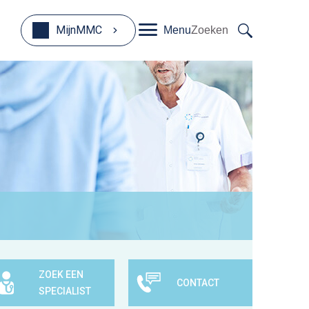
MijnMMC
Menu
Zoeken
ZOEK EEN
CONTACT
SPECIALIST