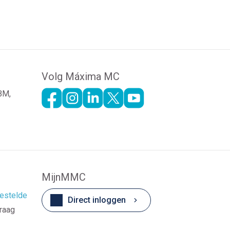
Volg Máxima MC
 BM,
MijnMMC
estelde
Direct inloggen
vraag