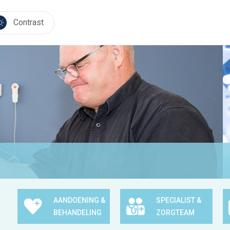
Contrast
AANDOENING &
SPECIALIST &
BEHANDELING
ZORGTEAM