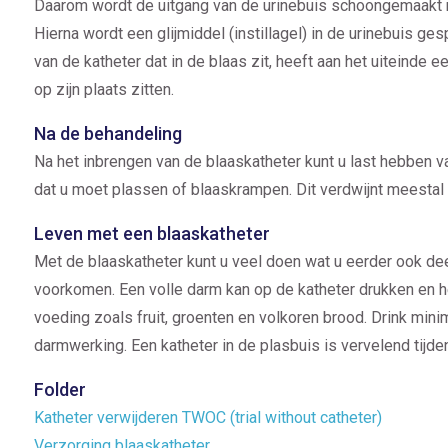
Daarom wordt de uitgang van de urinebuis schoongemaakt m
Hierna wordt een glijmiddel (instillagel) in de urinebuis ge
van de katheter dat in de blaas zit, heeft aan het uiteinde e
op zijn plaats zitten.
Na de behandeling
Na het inbrengen van de blaaskatheter kunt u last hebben v
dat u moet plassen of blaaskrampen. Dit verdwijnt meestal
Leven met een blaaskatheter
Met de blaaskatheter kunt u veel doen wat u eerder ook de
voorkomen. Een volle darm kan op de katheter drukken en het
voeding zoals fruit, groenten en volkoren brood. Drink mini
darmwerking. Een katheter in de plasbuis is vervelend tijden
Folder
Katheter verwijderen TWOC (trial without catheter)
Verzorging blaaskatheter