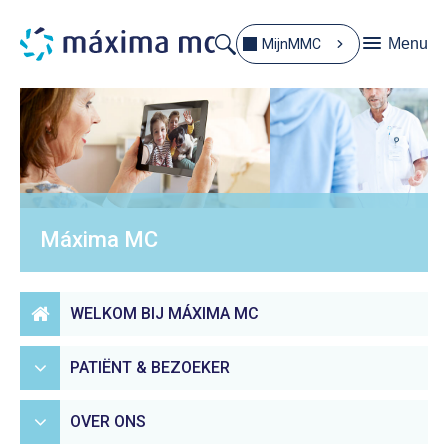
Menu
MijnMMC
Máxima MC
WELKOM BIJ MÁXIMA MC
PATIËNT & BEZOEKER
OVER ONS