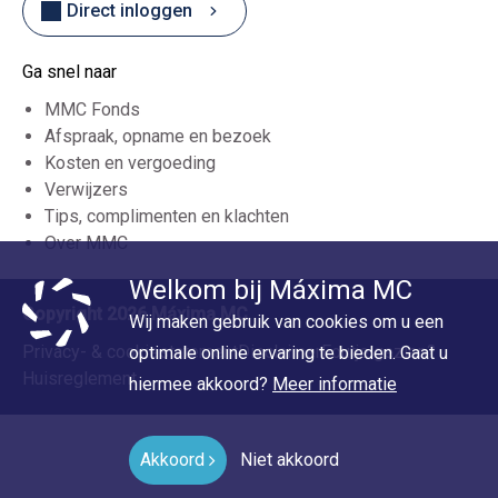
Direct inloggen
Ga snel naar
MMC Fonds
Afspraak, opname en bezoek
Kosten en vergoeding
Verwijzers
Tips, complimenten en klachten
Over MMC
Welkom bij Máxima MC
Copyright 2026 Máxima MC
Wij maken gebruik van cookies om u een
Privacy- & cookiestatement
Disclaimer
Foutje gezien?
optimale online ervaring te bieden. Gaat u
Huisreglement
hiermee akkoord?
Meer informatie
Akkoord
Niet akkoord