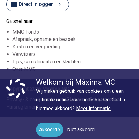
Direct inloggen
Ga snel naar
MMC Fonds
Afspraak, opname en bezoek
Kosten en vergoeding
Verwijzers
Tips, complimenten en klachten
Over MMC
Welkom bij Máxima MC
Copyright 2026 Máxima MC
Wij maken gebruik van cookies om u een
Privacy- & cookiestatement
Disclaimer
Foutje gezien?
optimale online ervaring te bieden. Gaat u
Huisreglement
hiermee akkoord?
Meer informatie
Akkoord
Niet akkoord